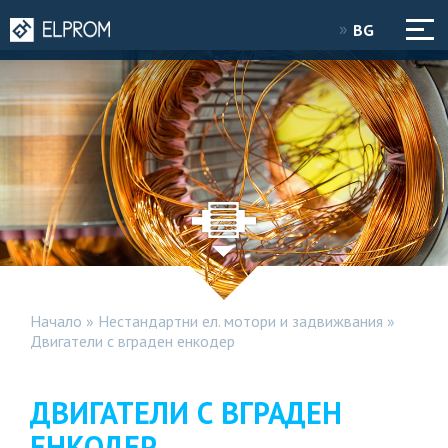
BG
Начало
»
Нестандартни ел. мотори и задвижвания
»
Двигатели с вграден енкодер
ДВИГАТЕЛИ С ВГРАДЕН
ЕНКОДЕР