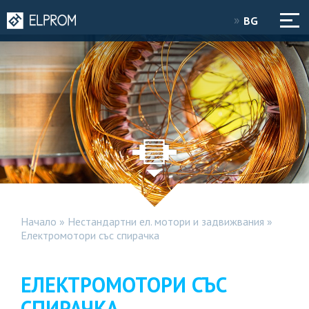
BG
Начало
»
Нестандартни ел. мотори и задвижвания
»
Електромотори със спирачка
ЕЛЕКТРОМОТОРИ СЪС
СПИРАЧКА