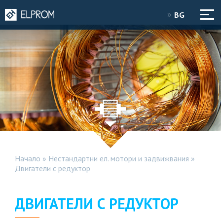
BG
Начало
»
Нестандартни ел. мотори и задвижвания
»
Двигатели с редуктор
ДВИГАТЕЛИ С РЕДУКТОР