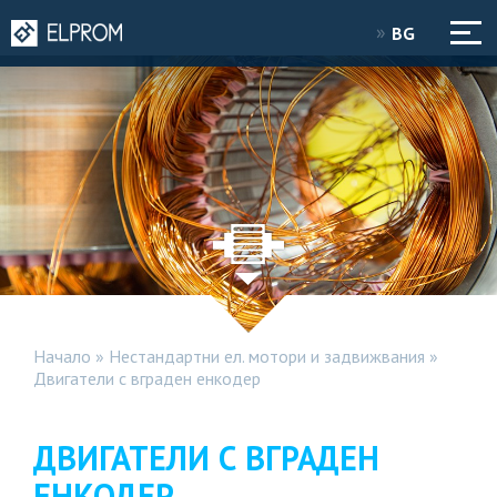
BG
Начало
»
Нестандартни ел. мотори и задвижвания
»
Двигатели с вграден енкодер
ДВИГАТЕЛИ С ВГРАДЕН
ЕНКОДЕР