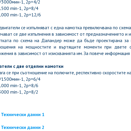
/3000мин-1, 2p=4/2
500 min-1, 2p=8/4
1000 min-1, 2p=12/6
двигатели се изпълняват с една намотка превключвана по схем
чават се две изпълнения в зависимост от предназначението и и
тката по схема на Даландер може да бъде проектирана за п
ношения на мощностите и въртящите моменти при двете с
жения в зависимост от изискванията им. За повече информация
атели с две отделни намотки
га се при съотношение на полючите, респективно скоростите на
/1500мин-1, 2p=6/4
000 min-1, 2p=8/6
000 min-1, 2p=8/2
Технически данни 1
Технически данни 2