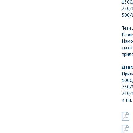
1500
750/1
500/
Тези 
Разли
Намо
съот
прило
Двиг
Прила
1000
750/1
750/3
и т.н.