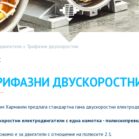
одвигатели
»
Трифазни двускоростни
:
РИФАЗНИ ДВУСКОРОСТН
м Харманли предлага стандартна гама двускоростни електродв
коростни електродвигатели с една намотка - полюснопрев
жимо е за двигатели с отношение на полюсите 2:1.