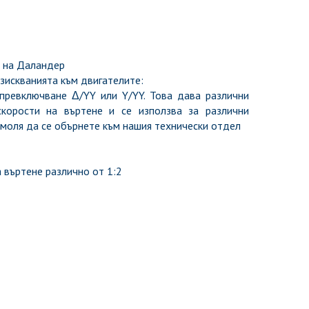
а на Даландер
зискванията към двигателите:
ревключване Δ/YY или Y/YY. Това дава различни
корости на въртене и се използва за различни
 моля да се обърнете към нашия технически отдел
 въртене различно от 1:2