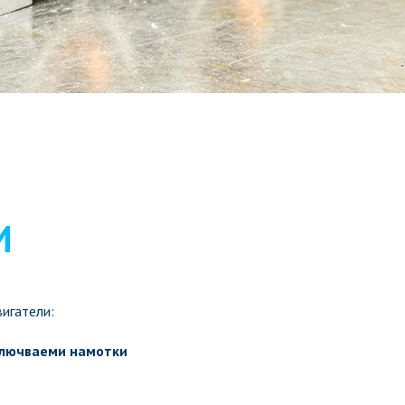
И
игатели:
ключваеми намотки