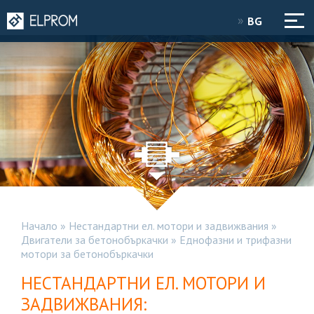
BG
Начало
»
Нестандартни ел. мотори и задвижвания
»
Двигатели за бетонобъркачки
»
Еднофазни и трифазни
мотори за бетонобъркачки
НЕСТАНДАРТНИ ЕЛ. МОТОРИ И
ЗАДВИЖВАНИЯ: