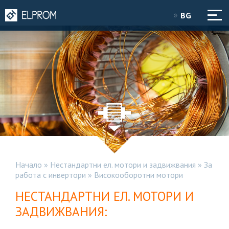
BG
Начало
»
Нестандартни ел. мотори и задвижвания
»
За
работа с инвертори
»
Високооборотни мотори
НЕСТАНДАРТНИ ЕЛ. МОТОРИ И
ЗАДВИЖВАНИЯ: