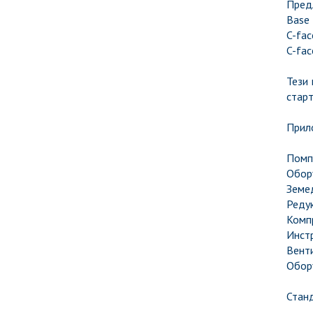
Предл
Base 
C-fac
C-fac
Тези
стар
Прил
Помп
Обор
Земе
Реду
Комп
Инст
Вент
Обор
Станд