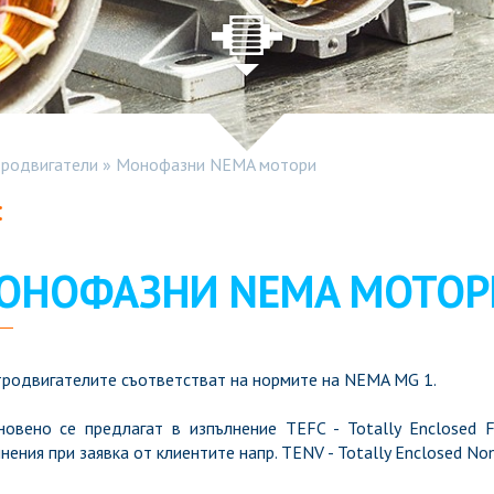
родвигатели
»
Монофазни NEMA мотори
:
ОНОФАЗНИ NEMA МОТОР
тродвигателите съответстват на нормите на NEMA MG 1.
новено се предлагат в изпълнение TEFC - Totally Enclosed 
нения при заявка от клиентите напр. TENV - Totally Enclosed Non