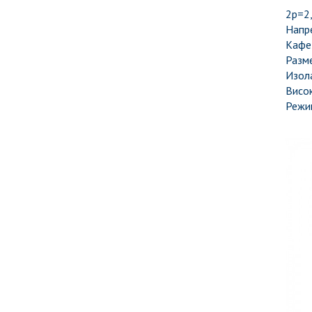
2p=2,
Напр
Кафе
Разм
Изола
Висо
Режим