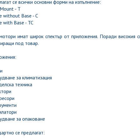
агат се всички основни форми на изпълнение:
Mount - Т
e without Base - C
e with Base - TC
 мотори имат широк спектър от приложения. Поради високия 
тиращи под товар.
ожения:
и
удване за климатизация
делска техника
ктори
ресори
рументи
илатори
удване за опаковане
артно се предлагат: