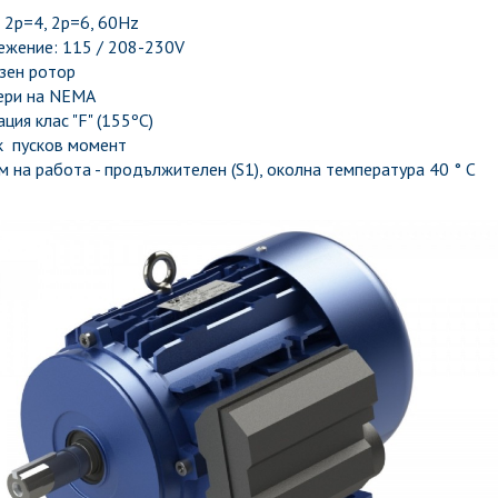
 2p=4, 2p=6, 60Hz
ежение: 115 / 208-230V
зен ротор
ери на NEMA
ция клас "F" (155ºC)
к пусков момент
 на работа - продължителен (S1), околна температура 40 ° C