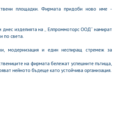
вени площадки. Фирмата придоби ново име -
 днес изделията на „ Елпроммоторс ООД“ намират
и по света.
, модернизация и един неспиращ стремеж за
твениците на фирмата бележат успешните пътища,
ряват нейното бъдеще като устойчива организация.