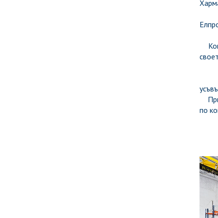
Харма
През
Елпр
Комп
своет
Годи
усъвъ
Прие
по ко