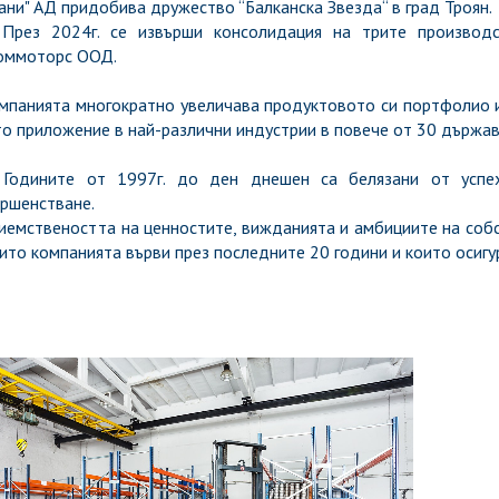
ни" АД придобива дружество “Балканска Звезда“ в град Троян.
 2024г. се извърши консолидация на трите производст
оммоторс ООД.
анията многократно увеличава продуктовото си портфолио и
о приложение в най-различни индустрии в повече от 30 държав
ните от 1997г. до ден днешен са белязани от успехи
ршенстване.
мствеността на ценностите, вижданията и амбициите на собс
ито компанията върви през последните 20 години и които осигу