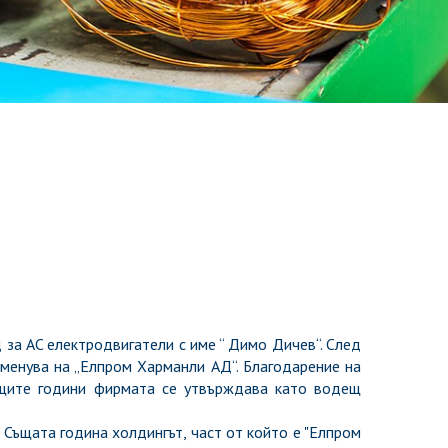
за AC електродвигатели с име “ Димо Дичев“. След
именува на „Елпром Харманли АД“. Благодарение на
ващите години фирмата се утвърждава като водещ
ъщата година холдингът, част от който е "Елпром