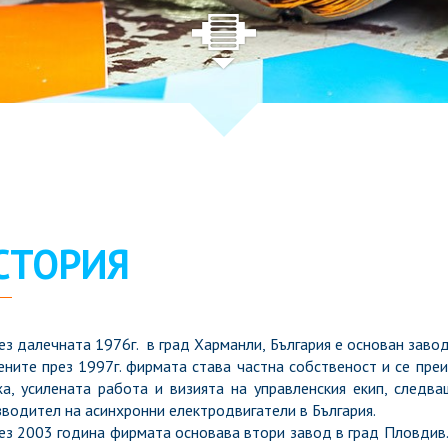
СТОРИЯ
далечната 1976г. в град Харманли, България е основан завод 
ните през 1997г. фирмата става частна собственост и се пре
жа, усилената работа и визията на управленския екип, след
водител на асинхронни електродвигатели в България.
 2003 година фирмата основава втори завод в град Пловдив. С